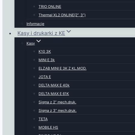
TRIO ONLINE
Thermal XL2 ONLINE(2”, 3”)
Informacje
Kasy i drukarki z KE
Kasy
K10 3K
MINI E 3k
ELZAB MINI E 3K Z KL.MOD.
JOTA E
DELTA MAX E 40k
DELTA MAX E 61K
Sigma z 2” mech.druk.
Sigma z 3” mech.druk.
TETA
MOBILE HS