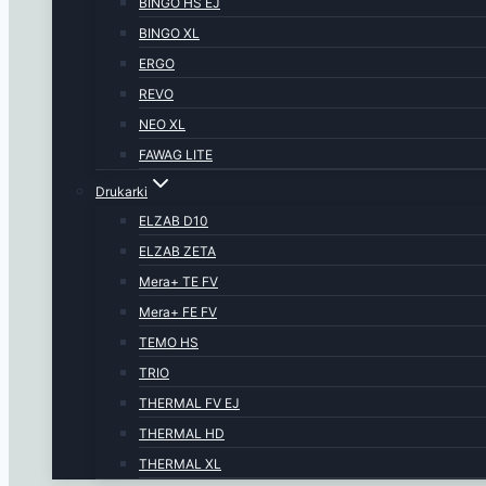
BINGO HS EJ
BINGO XL
ERGO
REVO
NEO XL
FAWAG LITE
Drukarki
ELZAB D10
ELZAB ZETA
Mera+ TE FV
Mera+ FE FV
TEMO HS
TRIO
THERMAL FV EJ
THERMAL HD
THERMAL XL