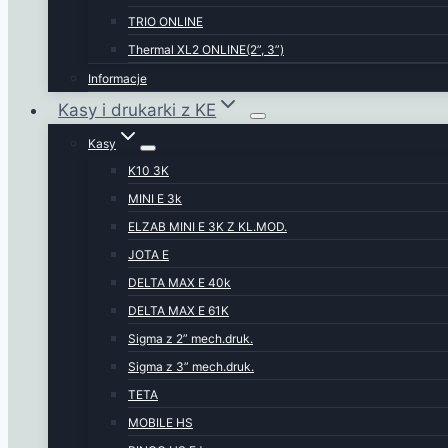
TRIO ONLINE
Thermal XL2 ONLINE(2”, 3”)
Informacje
Kasy i drukarki z KE
Kasy
K10 3K
MINI E 3k
ELZAB MINI E 3K Z KL.MOD.
JOTA E
DELTA MAX E 40k
DELTA MAX E 61K
Sigma z 2” mech.druk.
Sigma z 3” mech.druk.
TETA
MOBILE HS