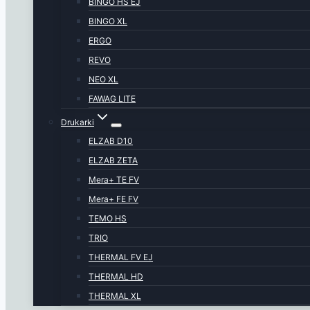
BINGO HS EJ
BINGO XL
ERGO
REVO
NEO XL
FAWAG LITE
Drukarki
ELZAB D10
ELZAB ZETA
Mera+ TE FV
Mera+ FE FV
TEMO HS
TRIO
THERMAL FV EJ
THERMAL HD
THERMAL XL