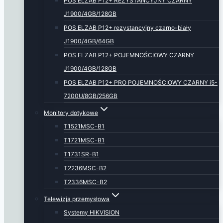
POS ELZAB P12+ REZYSTANCYJNY CZARNY
J1900/4GB/128GB
POS ELZAB P12+ rezystancyjny czarno-biały
J1900/4GB/64GB
POS ELZAB P12+ POJEMNOŚCIOWY CZARNY
J1900/4GB/128GB
POS ELZAB P12+ PRO POJEMNOŚCIOWY CZARNY i5-
7200U/8GB/256GB
Monitory dotykowe
T1521MSC-B1
T1721MSC-B1
T1731SR-B1
T2236MSC-B2
T2336MSC-B2
Telewizja przemysłowa
Systemy HIKVISION