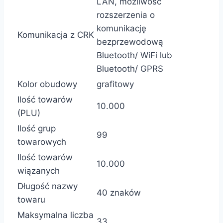
LAN, możliwość
rozszerzenia o
komunikację
Komunikacja z CRK
bezprzewodową
Bluetooth/ WiFi lub
Bluetooth/ GPRS
Kolor obudowy
grafitowy
Ilość towarów
10.000
(PLU)
Ilość grup
99
towarowych
Ilość towarów
10.000
wiązanych
Długość nazwy
40 znaków
towaru
Maksymalna liczba
33