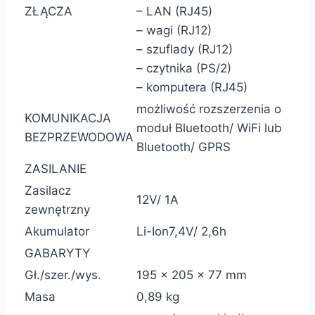
ZŁĄCZA
– LAN (RJ45)
– wagi (RJ12)
– szuflady (RJ12)
– czytnika (PS/2)
– komputera (RJ45)
możliwość rozszerzenia o
KOMUNIKACJA
moduł Bluetooth/ WiFi lub
BEZPRZEWODOWA
Bluetooth/ GPRS
ZASILANIE
Zasilacz
12V/ 1A
zewnętrzny
Akumulator
Li-Ion7,4V/ 2,6h
GABARYTY
Gł./szer./wys.
195 x 205 x 77 mm
Masa
0,89 kg