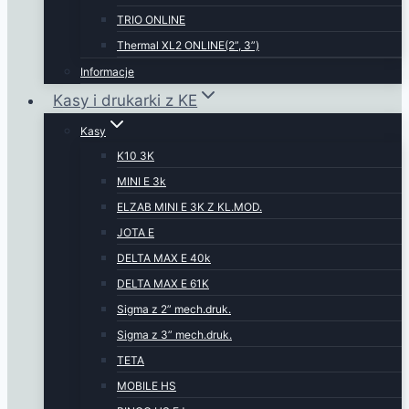
TRIO ONLINE
Thermal XL2 ONLINE(2”, 3”)
Informacje
Kasy i drukarki z KE
Kasy
K10 3K
MINI E 3k
ELZAB MINI E 3K Z KL.MOD.
JOTA E
DELTA MAX E 40k
DELTA MAX E 61K
Sigma z 2” mech.druk.
Sigma z 3” mech.druk.
TETA
MOBILE HS