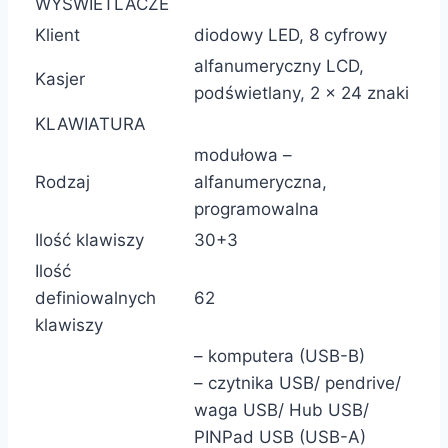
WYŚWIETLACZE
Klient
diodowy LED, 8 cyfrowy
alfanumeryczny LCD,
Kasjer
podświetlany, 2 x 24 znaki
KLAWIATURA
modułowa –
Rodzaj
alfanumeryczna,
programowalna
Ilość klawiszy
30+3
Ilość
definiowalnych
62
klawiszy
– komputera (USB-B)
– czytnika USB/ pendrive/
waga USB/ Hub USB/
PINPad USB (USB-A)