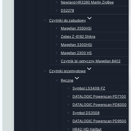
Newland HR3260 Marlin ZigBee
DS2278
Czytniki do zabudowy
Magellan 3550HSi
Zebex Z-6182 Shikra
Magellan 3300HSi
Magellan 2300 HS
Czytnik bi-optyczny Magellan 8402
Czytniki przemysłowe
Ręczne
Symbol LS3408-FZ
DATALOGIC Powerscan PD7100
DATALOGIC Powerscan PD8300
Symbol DS3508
DATALOGIC Powerscan PD9500
HR42-HD Halibut