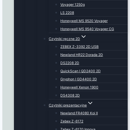
Voyager 1250g
LS 2208
Honeywell MS 9520 Voyager
Honeywell MS 9540 Voyager CG
Czytniki ręczne 2D
ZEBEX Z-3392 2D USB
Newland HR22 Dorada 2D
DS2208 2D
QuickScan I QD2400 2D
Gryphon I GD4400 2D
Honeywell Xenon 1900
DS4308 2D
Czytniki prezentacyjne
Newland FR4080 Koi II
Zebex Z-6172
Zebex Z-6170 Innova