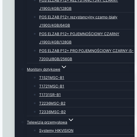
POS ELZAB P12+ REZYSTANCYJNY CZARNY
J1900/4GB/128GB
POS ELZAB P12+ rezystancyjny czarno-biały
J1900/4GB/64GB
POS ELZAB P12+ POJEMNOŚCIOWY CZARNY
J1900/4GB/128GB
POS ELZAB P12+ PRO POJEMNOŚCIOWY CZARNY i5-
7200U/8GB/256GB
Monitory dotykowe
T1521MSC-B1
T1721MSC-B1
T1731SR-B1
T2236MSC-B2
T2336MSC-B2
Telewizja przemysłowa
Systemy HIKVISION