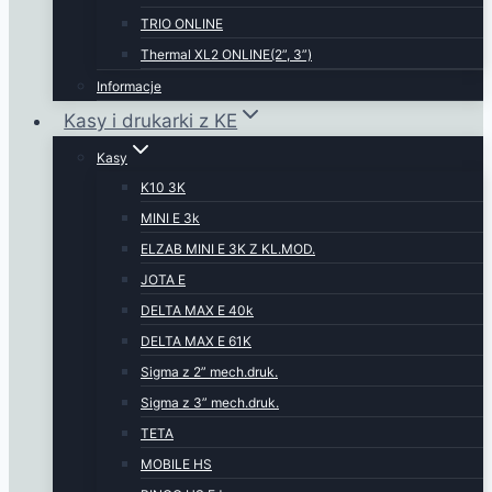
TRIO ONLINE
Thermal XL2 ONLINE(2”, 3”)
Informacje
Kasy i drukarki z KE
Kasy
K10 3K
MINI E 3k
ELZAB MINI E 3K Z KL.MOD.
JOTA E
DELTA MAX E 40k
DELTA MAX E 61K
Sigma z 2” mech.druk.
Sigma z 3” mech.druk.
TETA
MOBILE HS