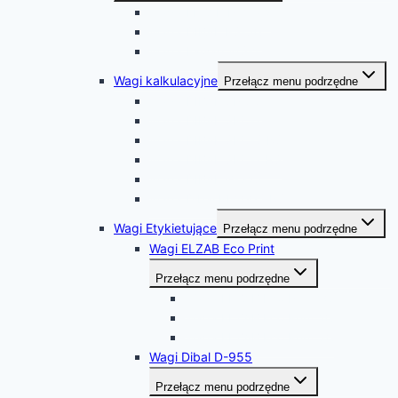
Waga ELZAB Prima 2
Waga DIBAL PS-50
Waga Fawag WS-1
Wagi kalkulacyjne
Przełącz menu podrzędne
Waga DIBAL SPC_S
Waga DIBAL SPC-T
Waga DIBAL SPC-S RS
Waga DIBAL SPC-T RS
Waga DIBAL G-325
Waga Dibal PI-100S RS
Wagi Etykietujące
Przełącz menu podrzędne
Wagi ELZAB Eco Print
Przełącz menu podrzędne
Waga ELZAB Eco Print 10
Waga ELZAB Eco Print 20
Waga ELZAB Eco Print 30
Wagi Dibal D-955
Przełącz menu podrzędne