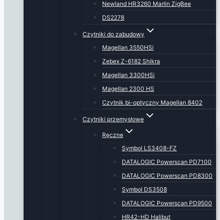
Newland HR3260 Marlin ZigBee
DS2278
Czytniki do zabudowy
Magellan 3550HSi
Zebex Z-6182 Shikra
Magellan 3300HSi
Magellan 2300 HS
Czytnik bi-optyczny Magellan 8402
Czytniki przemysłowe
Ręczne
Symbol LS3408-FZ
DATALOGIC Powerscan PD7100
DATALOGIC Powerscan PD8300
Symbol DS3508
DATALOGIC Powerscan PD9500
HR42-HD Halibut