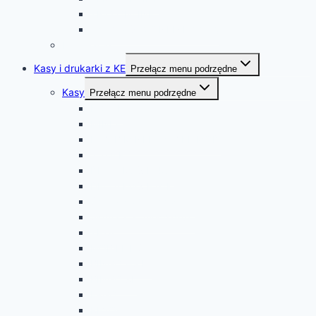
TRIO ONLINE
Thermal XL2 ONLINE(2”, 3”)
Informacje
Kasy i drukarki z KE
Przełącz menu podrzędne
Kasy
Przełącz menu podrzędne
K10 3K
MINI E 3k
ELZAB MINI E 3K Z KL.MOD.
JOTA E
DELTA MAX E 40k
DELTA MAX E 61K
Sigma z 2” mech.druk.
Sigma z 3” mech.druk.
TETA
MOBILE HS
BINGO HS EJ
BINGO XL
ERGO
REVO