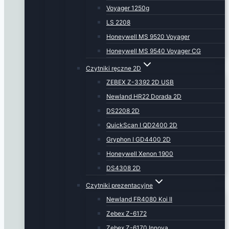
Voyager 1250g
LS 2208
Honeywell MS 9520 Voyager
Honeywell MS 9540 Voyager CG
Czytniki ręczne 2D
ZEBEX Z-3392 2D USB
Newland HR22 Dorada 2D
DS2208 2D
QuickScan I QD2400 2D
Gryphon I GD4400 2D
Honeywell Xenon 1900
DS4308 2D
Czytniki prezentacyjne
Newland FR4080 Koi II
Zebex Z-6172
Zebex Z-6170 Innova