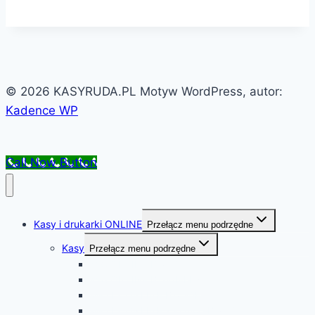
© 2026 KASYRUDA.PL Motyw WordPress, autor:
Kadence WP
Call Now Button
Kasy i drukarki ONLINE
Przełącz menu podrzędne
Kasy
Przełącz menu podrzędne
K10 ONLINE BT/ WiFi
K10 ONLINE BT/WIFI EX
Mini LT ONLINE BT/ WiFi
Mini LT ONLINE z kl.mod.BT/ WiFi