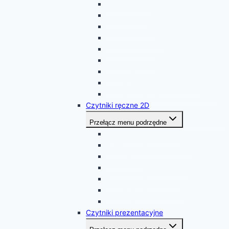
Zebex Z-3220
Zebex Z-3100
Zebex Z-3190
Zebex Z-3151HS
Voyager 1200g
Voyager 1250g
LS 2208
Honeywell MS 9520 Voyager
Honeywell MS 9540 Voyager CG
Czytniki ręczne 2D
Przełącz menu podrzędne
ZEBEX Z-3392 2D USB
Newland HR22 Dorada 2D
DS2208 2D
QuickScan I QD2400 2D
Gryphon I GD4400 2D
Honeywell Xenon 1900
DS4308 2D
Czytniki prezentacyjne