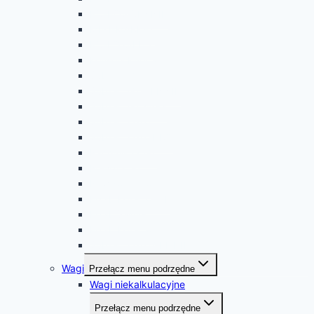
PC-POS CENNIK
MINI-MARKET
PC-LOYALITY
Konsola Kupca
Subiekt GT
Subiekt GT CENNIK
Subiekt GT sfera
Subiekt nexo
Subiekt nexo PRO
Rachmistrz GT
Rewizor GT
Rewizor nexo
Elzab Kolektor CE
Elzab XMAG
Elzab Kolektor
Subiekt nexo CENNIK
Wagi
Przełącz menu podrzędne
Wagi niekalkulacyjne
Przełącz menu podrzędne