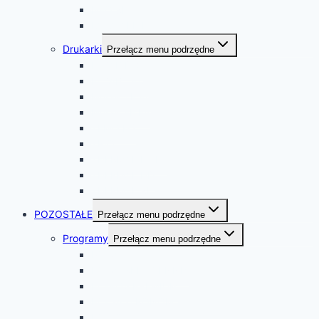
NEO XL
FAWAG LITE
Drukarki
Przełącz menu podrzędne
ELZAB D10
ELZAB ZETA
Mera+ TE FV
Mera+ FE FV
TEMO HS
TRIO
THERMAL FV EJ
THERMAL HD
THERMAL XL
POZOSTAŁE
Przełącz menu podrzędne
Programy
Przełącz menu podrzędne
PC-Market
PC-MARKET CENNIK
PC-POS PREMIUM
PC-GASTRONOM
PC-POS