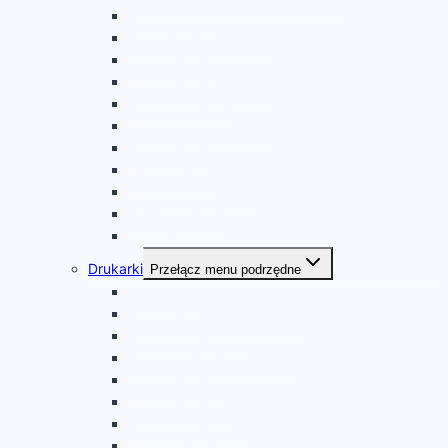
MINI ONLINE
Mini ONLINE z kl.mod.
Jota ONLINE
Jota ONLINE BT/ WiFi
MOBILE ONLINE
Kasa samoobsługowa
NEO ONLINE
ERGO ONLINE
Bingo Max ONLINE
BINGO ONLINE
FAWAG LITE ONLINE
Drukarki
Przełącz menu podrzędne
Zeta Online
Mera ONLINE BT/WIFI LAN
Mera ONLINE LAN
Mera F ONLINE LAN 2100
Cube ONLINE E
Cube ONLINE R
Mera ONLINE LAN
TEMO ONLINE