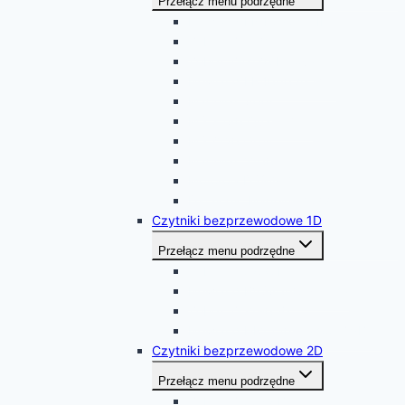
Przełącz menu podrzędne
Newland FR4080 Koi II
Zebex Z-6172
Zebex Z-6170 Innova
Newland FR4060 Akame
Magellan 800i
MS 3580 Quantum T
MS 7120 Orbit
Magellan 1100i
Motorola DS9808
Datalogic Magellan 1500i
Czytniki bezprzewodowe 1D
Przełącz menu podrzędne
Zebex Z-3250 BT
Newland BVS8060 Piranha
Zebex Z-3190 BT
Newland HR1550 Wahoo ZigBee
Czytniki bezprzewodowe 2D
Przełącz menu podrzędne
Zebex Z-3392 BT