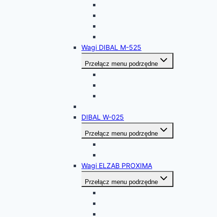
Waga Dibal D-955S
Waga Dibal D-955T
WAGA DIBAL D-955DB 12,1” + 7”
WAGA DIBAL D-955DB 12,1” + 12,1”
Wagi DIBAL M-525
Przełącz menu podrzędne
Waga Dibal M-525A
Waga Dibal M-525T
WAGA DIBAL M-525H
WAGA DIBAL S-545 DB
DIBAL W-025
Przełącz menu podrzędne
DIBAL W-025S
DIBAL W-025T
Wagi ELZAB PROXIMA
Przełącz menu podrzędne
WAGA Proxima 30M
WAGA Proxima 30
WAGA Proxima 30K