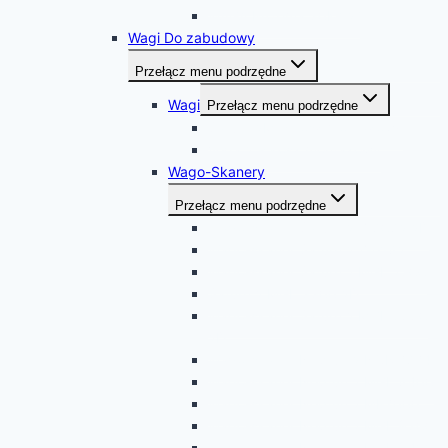
WAGA Proxima 30K 12”
Wagi Do zabudowy
Przełącz menu podrzędne
Wagi
Przełącz menu podrzędne
Saturn 2M + kosz montażowy
Vega 2 + kosz montażowy
Wago-Skanery
Przełącz menu podrzędne
Wago-skaner Saturn 2 Z-8082 2D
Wago-skaner Saturn 2 Z-6182
Wago-skaner Saturn 2 MGL 2300
Saturn 2 MGL 3300 2D
Wago-skaner Saturn 2 MGL 3550
2D
Wago-skaner Neptun 2 NCR 7874
Wago-skaner Neptun 2 MGL 8400
Wago-skaner Neptun 2 MP7000
Wago-skaner Neptun 2 MGL 9300i
Wago-skaner Neptun 2 MGL 9400i